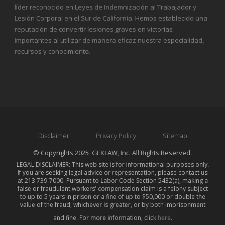
líder reconocido en Leyes de Indemnización al Trabajador y
Lesión Corporal en el Sur de California. Hemos establecido una
reputación de convertir lesiones graves en victorias
importantes al utilizar de manera eficaz nuestra especialidad,
recursos y conocimiento.
Disclaimer
Privacy Policy
Sitemap
© Copyrights 2025 GEKLAW, Inc. All Rights Reserved.
LEGAL DISCLAIMER: This web site is for informational purposes only.
If you are seeking legal advice or representation, please contact us
at 213 739-7000. Pursuant to Labor Code Section 5432(a), making a
false or fraudulent workers' compensation claim is a felony subject
to up to 5 years in prison or a fine of up to $50,000 or double the
value of the fraud, whichever is greater, or by both imprisonment
and fine. For more information, click
here
.